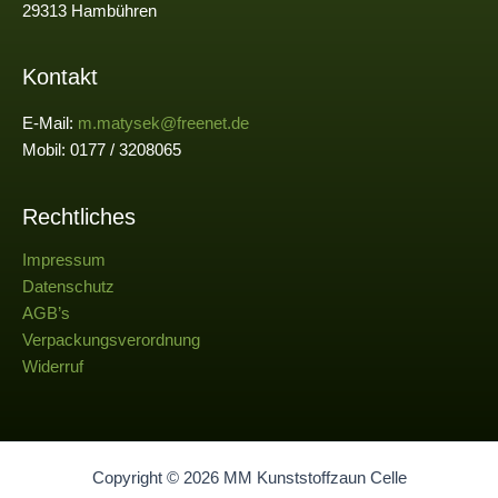
29313 Hambühren
Kontakt
E-Mail:
m.matysek@freenet.de
Mobil: 0177 / 3208065
Rechtliches
Impressum
Datenschutz
AGB’s
Verpackungsverordnung
Widerruf
Copyright © 2026 MM Kunststoffzaun Celle